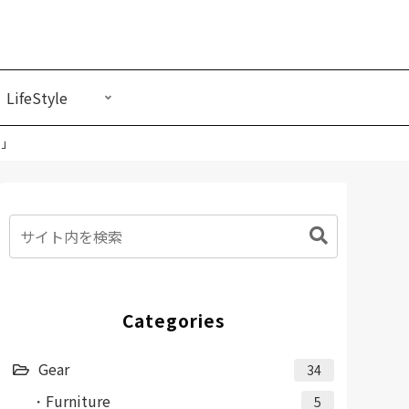
LifeStyle
わ」
Categories
Gear
34
Furniture
5