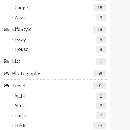
Gadget
18
Wear
3
LifeStyle
19
Essay
5
House
9
List
1
Photography
58
Travel
91
Aichi
1
Akita
2
Chiba
7
Fukui
13