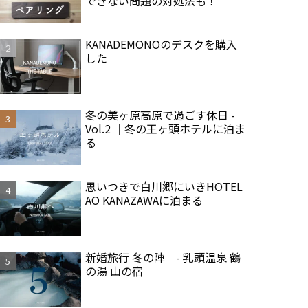
できない問題の対処法も！
KANADEMONOのデスクを購入
した
冬の美ヶ原高原で過ごす休日 -
Vol.2 ｜冬の王ヶ頭ホテルに泊ま
る
思いつきで白川郷にいきHOTEL
AO KANAZAWAに泊まる
新婚旅行 冬の陣 - 乳頭温泉 鶴
の湯 山の宿