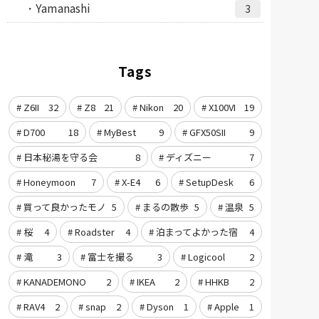
Yamanashi
3
Tags
Z6II
32
Z8
21
Nikon
20
X100VI
19
D700
18
MyBest
9
GFX50SII
9
日本秘湯を守る会
8
ディズニー
7
Honeymoon
7
X-E4
6
SetupDesk
6
買って良かったモノ
5
まるの散歩
5
温泉
5
桜
4
Roadster
4
泊まってよかった宿
4
滝
3
富士を撮る
3
Logicool
2
KANADEMONO
2
IKEA
2
HHKB
2
RAV4
2
snap
2
Dyson
1
Apple
1