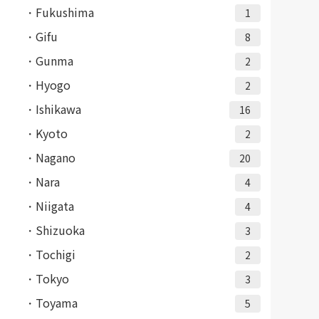
Fukushima
1
Gifu
8
Gunma
2
Hyogo
2
Ishikawa
16
Kyoto
2
Nagano
20
Nara
4
Niigata
4
Shizuoka
3
Tochigi
2
Tokyo
3
Toyama
5