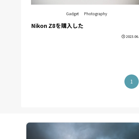
Gadget
Photography
Nikon Z8を購入した
2023.06
1