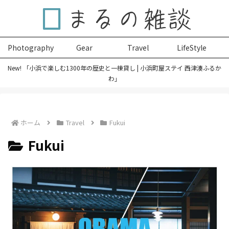
Photography
Gear
Travel
LifeStyle
New! 「小浜で楽しむ1300年の歴史と一棟貸し | 小浜町屋ステイ 西津湊ふるか
わ」
ホーム
Travel
Fukui
Fukui