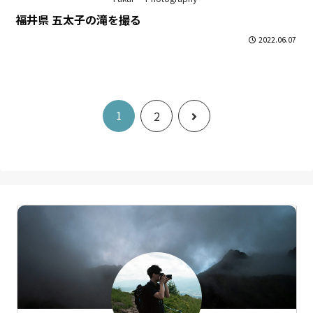
福井県 五太子の滝を撮る
2022.06.07
1
次
2
へ