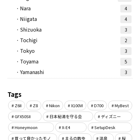
Nara
4
Niigata
4
Shizuoka
3
Tochigi
2
Tokyo
3
Toyama
5
Yamanashi
3
Tags
Z6II
Z8
Nikon
X100VI
D700
MyBest
GFX50SII
日本秘湯を守る会
ディズニー
Honeymoon
X-E4
SetupDesk
買って良かったモノ
まるの散歩
温泉
桜