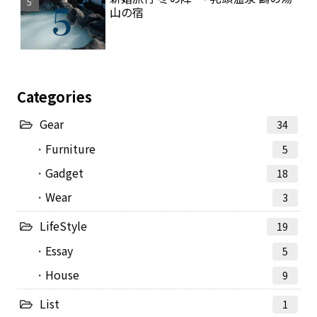
山の宿
Categories
Gear
34
Furniture
5
Gadget
18
Wear
3
LifeStyle
19
Essay
5
House
9
List
1