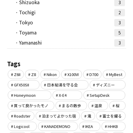
Shizuoka
3
Tochigi
2
Tokyo
3
Toyama
5
Yamanashi
3
Tags
Z6II
Z8
Nikon
X100VI
D700
MyBest
GFX50SII
日本秘湯を守る会
ディズニー
Honeymoon
X-E4
SetupDesk
買って良かったモノ
まるの散歩
温泉
桜
Roadster
泊まってよかった宿
滝
富士を撮る
Logicool
KANADEMONO
IKEA
HHKB