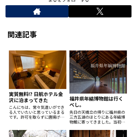
関連記事
実質無料!? 日航ホテル金
福井県年縞博物館は行く
沢に泊まってきた
べし。
こんにちは、常々気遣いができ
先日の天橋立の帰りに福井県の
る人でいたいと思っているまる
三方五湖のほとりにある年縞博
です。許可を取らずに唐揚げに
物館に寄ってきました。当初は
レモンをかける人、土鍋で炊い
行く予定ではなかったのです
たご飯のおこげを茶碗に盛り付
が、たまたまGoogle mapをみ
ける人、カキフライにタルタル
ていたら面白そうな博物館があ
ソースをかける人などな