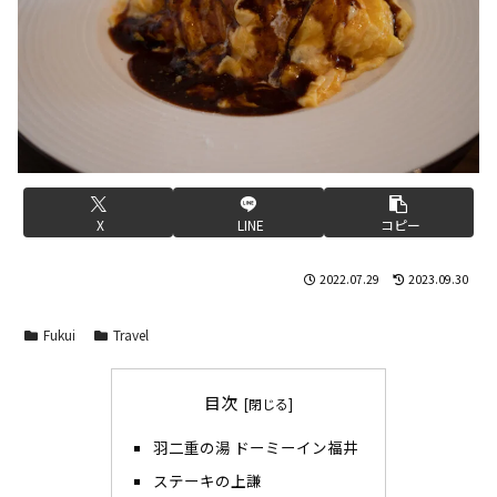
X
LINE
コピー
2022.07.29
2023.09.30
Fukui
Travel
目次
羽二重の湯 ドーミーイン福井
ステーキの上謙