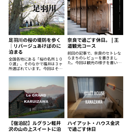
ったので寄ることにした次第で
ど、、、今、ドキッとしたあな
す。着いてびっくり、とても立
た！あなたが思う普通は
派な建物と
足羽川の桜の堤防を歩く
奈良で過ごす休日。 | 王
｜リバージュあけぼのに
道観光コース
泊まる
前回の記事で、奈良のセトレな
らまちのレビューを書きまし
全国各地にある「桜の名所１０
た。今回は観光の様子を書いて
０選」、そのなかで福井は３ヶ
いきます。飛鳥の風を感じる初
所選ばれています。今回はその
日はまず法隆寺に向かいます。
一つ「足羽川の堤防」に行って
現存する世界最古の木造建築で
きましたので、記録に残しま
すが、写真を見返すと瓦や屋
す。足羽川の桜並木を歩くまず
根、梁ばかり撮っていました。
該当する足羽川の桜並木道です
拝観料は一人1500
が、福井駅から徒歩15分ほどの
ところにあります
【宿泊記】ルグラン軽井
ハイアット・ハウス金沢
沢の山の上スイートに泊
で過ごす休日