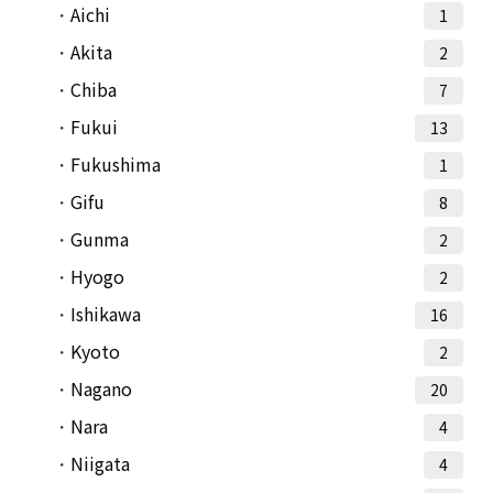
Aichi
1
Akita
2
Chiba
7
Fukui
13
Fukushima
1
Gifu
8
Gunma
2
Hyogo
2
Ishikawa
16
Kyoto
2
Nagano
20
Nara
4
Niigata
4