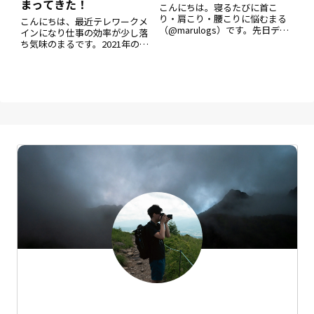
まってきた！
こんにちは。寝るたびに首こ
り・肩こり・腰こりに悩むまる
こんにちは、最近テレワークメ
（@marulogs）です。先日デイ
インになり仕事の効率が少し落
ユースでハイアットハウス金沢
ち気味のまるです。2021年の１
に行ってきました。金沢にはハ
１月にルグラン軽井沢に宿泊し
イアット系列のホテルは二つあ
てきたのですが、良いホテルだ
って、一つはハイアットセント
ったので紹介します。観光の様
リック金沢、もう一つが今回紹
子などはこちらの記事からどう
介するハイ
ぞ！ルグラン軽井沢とはルグラ
ン軽井沢は、