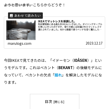
ようと思います。
こちらからどうぞ！
IKEAでマットレスを新調した。
先日愛知県にある長久手IKEAにいきました。ダイニングテーブル
を買いに行ったのですが、帰りの車には圧縮されたマットレスで
満たされていました。元から新居で使うベッドを安く購入したい
と思っていたところだったので、いい買い物ができました。IKEA
2023.12.17
marulogs.com
今回IKEAで見てきたのは、「イドーセン（
IDÅSEN
）」とい
うモデルです。これはべカント（
BEKANT
）の後継モデルに
なっていて、べカントの欠点「
揺れ
」を解決したモデルにな
ります。
目次