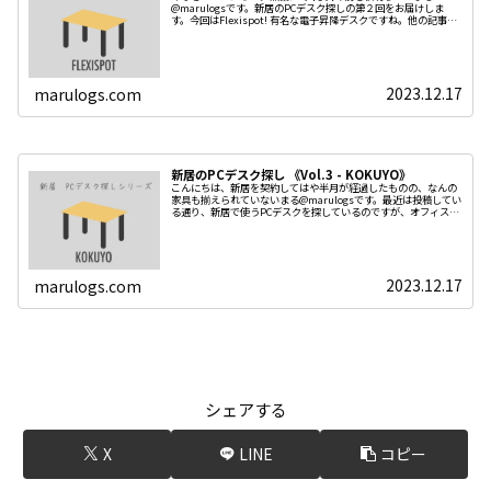
@marulogsです。新居のPCデスク探しの第２回をお届けしま
す。今回はFlexispot! 有名な電子昇降デスクですね。他の記事は
こちらから大体のブロガーがFlexispotの記事を
2023.12.17
marulogs.com
新居のPCデスク探し 《Vol.3 - KOKUYO》
こんにちは、新居を契約してはや半月が経過したものの、なんの
家具も揃えられていないまる@marulogsです。最近は投稿してい
る通り、新居で使うPCデスクを探しているのですが、オフィス家
具という新しい選択肢があるなと気づいちゃったんですよね。
2023.12.17
marulogs.com
シェアする
X
LINE
コピー