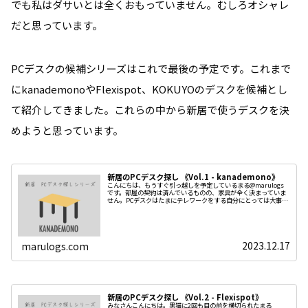
でも私はダサいとは全くおもっていません。むしろオシャレ
だと思っています。
PCデスクの候補シリーズはこれで最後の予定です。これまで
にkanademonoやFlexispot、KOKUYOのデスクを候補とし
て紹介してきました。これらの中から新居で使うデスクを決
めようと思っています。
新居のPCデスク探し 《Vol.1 - kanademono》
こんにちは、もうすぐ引っ越しを予定しているまる@marulogs
です。部屋の契約は済んでいるものの、家具が全く決まっていま
せん。PCデスクはたまにテレワークをする自分にとっては大事な
アイテムです。そのためデスク選びも慎重に行おうと思っていま
2023.12.17
marulogs.com
新居のPCデスク探し 《Vol.2 - Flexispot》
みなさんこんにちは。黒猫に2回も目の前を横切られたまる