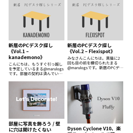
ら新居で使うベッドを安く購入
ドラム式選択乾燥機に強い憧れ
したいと思っていたところだっ
のようなものがありました。暇
たので、いい買い物ができまし
になると近所の家電量販店に行
た。IKEA
き、買うわけ
新居のPCデスク探し
新居のPCデスク探し
《Vol.1 –
《Vol.2 – Flexispot》
kanademono》
みなさんこんにちは。黒猫に2
回も目の前を横切られたまる
こんにちは、もうすぐ引っ越し
@marulogsです。新居のPCデス
を予定しているまる@marulogs
ク探しの第２回をお届けしま
です。部屋の契約は済んでいる
す。今回はFlexispot! 有名な電
ものの、家具が全く決まってい
子昇降デスクですね。他の記事
ません。PCデスクはたまにテレ
はこちらから大体のブロガーが
ワークをする自分にとっては大
Flexispotの記事を
事なアイテムです。そのためデ
スク選びも慎重に行おうと思っ
ていま
部屋に写真を飾ろう / 壁
Dyson Cyclone V10、楽
に穴は開けたくない