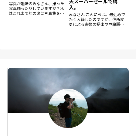
天スーパーセールで購
写真が趣味のみなさん、撮った
入。
写真飾ったりしていますか？私
はこれまで年の瀬に写真集を作
みなさん こんにちは。最近めで
ることはあったのですが、写真
たく入籍したのですが、住所変
を額に入れて飾るということは
更による書類の提出や戸籍謄本
あまりしてきませんでした。写
の提出など面倒なことがたくさ
真はAmazon Photoに入れてい
んあります。マイナンバーカー
るので見ようと思えばすぐみる
ドは本来こういう面倒な手続き
ことは
を簡略することが目的のはずな
のに、マイナンバーカードを持
っている人は手