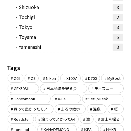
Shizuoka
3
Tochigi
2
Tokyo
3
Toyama
5
Yamanashi
3
Tags
Z6II
Z8
Nikon
X100VI
D700
MyBest
GFX50SII
日本秘湯を守る会
ディズニー
Honeymoon
X-E4
SetupDesk
買って良かったモノ
まるの散歩
温泉
桜
Roadster
泊まってよかった宿
滝
富士を撮る
Logicool
KANADEMONO
IKEA
HHKB