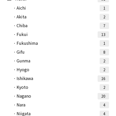
Aichi
1
Akita
2
Chiba
7
Fukui
13
Fukushima
1
Gifu
8
Gunma
2
Hyogo
2
Ishikawa
16
Kyoto
2
Nagano
20
Nara
4
Niigata
4