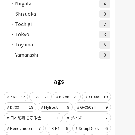
Niigata
4
Shizuoka
3
Tochigi
2
Tokyo
3
Toyama
5
Yamanashi
3
Tags
Z6II
32
Z8
21
Nikon
20
X100VI
19
D700
18
MyBest
9
GFX50SII
9
日本秘湯を守る会
8
ディズニー
7
Honeymoon
7
X-E4
6
SetupDesk
6