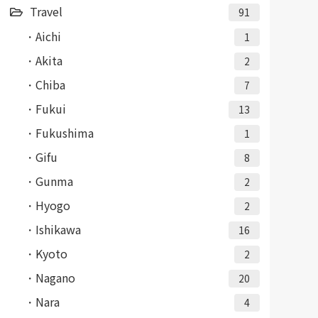
Travel
91
Aichi
1
Akita
2
Chiba
7
Fukui
13
Fukushima
1
Gifu
8
Gunma
2
Hyogo
2
Ishikawa
16
Kyoto
2
Nagano
20
Nara
4