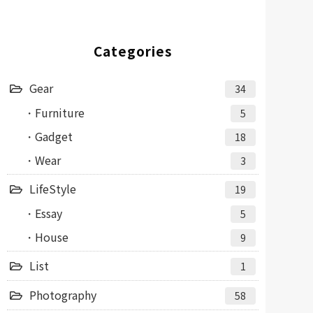
Categories
Gear
34
Furniture
5
Gadget
18
Wear
3
LifeStyle
19
Essay
5
House
9
List
1
Photography
58