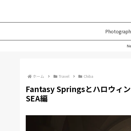
Photograph
N
ホーム
Travel
Chiba
Fantasy Springsとハロウ
SEA編