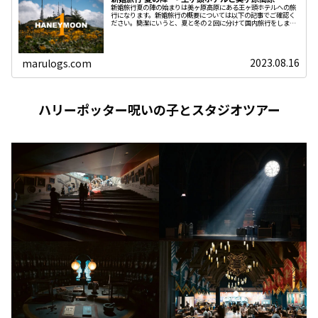
新婚旅行夏の陣の始まりは美ヶ原高原にある王ヶ頭ホテルへの旅
行になります。新婚旅行の概要については以下の記事でご確認く
ださい。簡潔にいうと、夏と冬の２回に分けて国内旅行をします
という内容です。夏の陣最初は長野県、美ヶ原高原にある王ヶ頭
ホテルで
2023.08.16
marulogs.com
ハリーポッター呪いの子とスタジオツアー