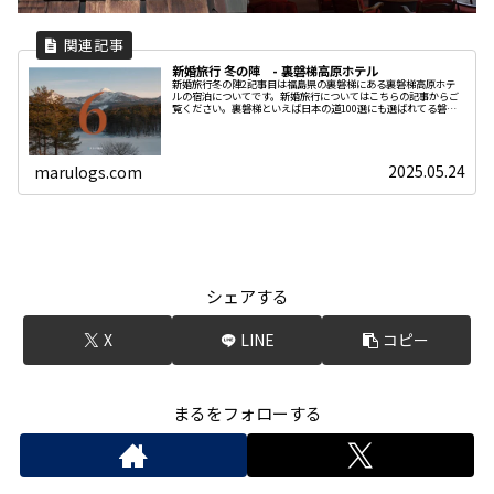
新婚旅行 冬の陣 - 裏磐梯高原ホテル
新婚旅行冬の陣2記事目は福島県の裏磐梯にある裏磐梯高原ホテ
ルの宿泊についてです。新婚旅行についてはこちらの記事からご
覧ください。裏磐梯といえば日本の道100選にも選ばれてる磐梯
吾妻スカイラインがある地域です。海外のようなスケールのデカ
い景色
2025.05.24
marulogs.com
シェアする
X
LINE
コピー
まるをフォローする