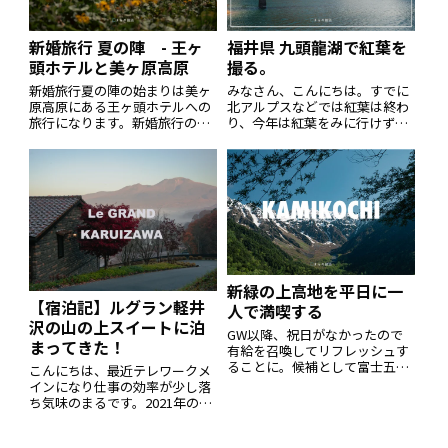
新婚旅行 夏の陣 - 王ヶ
福井県 九頭龍湖で紅葉を
頭ホテルと美ヶ原高原
撮る。
新婚旅行夏の陣の始まりは美ヶ
みなさん、こんにちは。すでに
原高原にある王ヶ頭ホテルへの
北アルプスなどでは紅葉は終わ
旅行になります。新婚旅行の概
り、今年は紅葉をみに行けずに
要については以下の記事でご確
終わるのかなと思っていました
認ください。簡潔にいうと、夏
が、福井県の九頭龍湖へ紅葉を
と冬の２回に分けて国内旅行を
撮りにいくことができましたの
しますという内容です。夏の陣
で、グルメも合わせて紹介しま
最初は長野県、美ヶ原高原にあ
す。九頭龍湖福井県大野市の奥
る王ヶ頭ホテルで
になる九頭龍湖は
新緑の上高地を平日に一
【宿泊記】ルグラン軽井
人で満喫する
沢の山の上スイートに泊
GW以降、祝日がなかったので
まってきた！
有給を召喚してリフレッシュす
ることに。候補として富士五湖
こんにちは、最近テレワークメ
周辺や鳥取砂丘を考えていまし
インになり仕事の効率が少し落
たが、休みは１日しかないです
ち気味のまるです。2021年の１
し、運転疲れも嫌なので比較的
１月にルグラン軽井沢に宿泊し
近場の上高地へ行くことにしま
てきたのですが、良いホテルだ
した。どうやら前回は2年前に