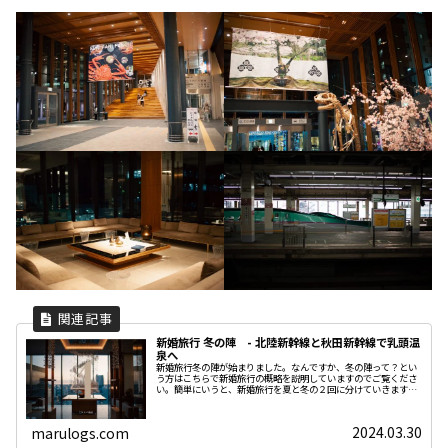
新婚旅行 冬の陣 - 北陸新幹線と秋田新幹線で乳頭温
泉へ
新婚旅行冬の陣が始まりました。なんですか、冬の陣って？とい
う方はこちらで新婚旅行の概略を説明していますのでご覧くださ
い。簡単にいうと、新婚旅行を夏と冬の２回に分けていきますよ
という話です。夏の陣で行った長野県の王ヶ頭ホテルや東京でみ
たハリー
2024.03.30
marulogs.com