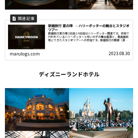
新婚旅行 夏の陣 - ハリーポッターの舞台とスタジオ
ツアー
新婚旅行夏の陣 3日目と4日目はハリーポッター関連です。赤坂で
行われているハリーポッターと呪いの子の舞台鑑賞と、豊島園跡
地にできたスタジオツアーへの参加です。新婚旅行の概要（夏の
陣と冬の陣）や夏の陣はじめの王ヶ頭ホテルと美ヶ原高原の記事
はこ
2023.08.30
marulogs.com
ディズニーランドホテル