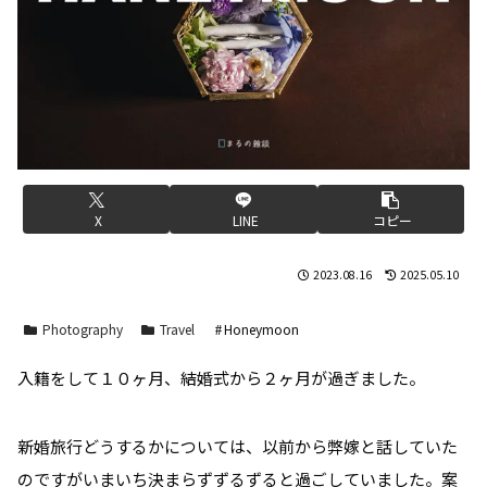
X
LINE
コピー
2023.08.16
2025.05.10
Photography
Travel
Honeymoon
入籍をして１０ヶ月、結婚式から２ヶ月が過ぎました。
新婚旅行どうするかについては、以前から弊嫁と話していた
のですがいまいち決まらずずるずると過ごしていました。案