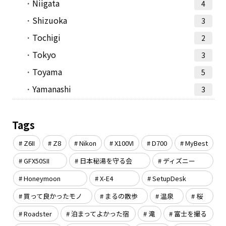
Niigata
4
Shizuoka
3
Tochigi
2
Tokyo
3
Toyama
5
Yamanashi
3
Tags
Z6II
Z8
Nikon
X100VI
D700
MyBest
GFX50SII
日本秘湯を守る会
ディズニー
Honeymoon
X-E4
SetupDesk
買って良かったモノ
まるの散歩
温泉
桜
Roadster
泊まってよかった宿
滝
富士を撮る