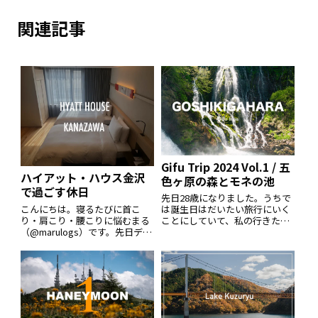
関連記事
Gifu Trip 2024 Vol.1 / 五
ハイアット・ハウス金沢
色ヶ原の森とモネの池
で過ごす休日
先日28歳になりました。うちで
こんにちは。寝るたびに首こ
は誕生日はだいたい旅行にいく
り・肩こり・腰こりに悩むまる
ことにしていて、私の行きたか
（@marulogs）です。先日デイ
った五色ヶ原の森という乗鞍の
ユースでハイアットハウス金沢
ふもとにあるガイド付きでない
に行ってきました。金沢にはハ
と入れない森へ行くことになり
イアット系列のホテルは二つあ
ました。誕生日とかイベントが
って、一つはハイアットセント
なくても休日はよくドライブや
リック金沢、もう一つが今回紹
旅行にいくので
介するハイ