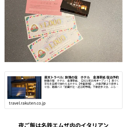
楽天トラベル: 旅情の宿 ホテル 金澤草紙 宿泊予約
旅情の宿 ホテル 金澤草紙、【2021年10月オープン！】息づく
文化を五感で味わえるホテル【全室禁煙】、JR金沢駅より徒歩１
０分、路線バス「武蔵が辻・近江町市場」下車徒歩３分、ふらっ
とバス(此花ルート)「東別院」下車徒歩１分、駐車場:お客様
travel.rakuten.co.jp
夜ご飯は名鉄エムザ内のイタリアン