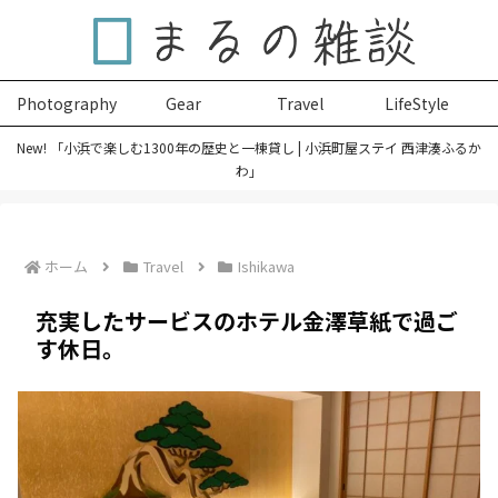
Photography
Gear
Travel
LifeStyle
New! 「小浜で楽しむ1300年の歴史と一棟貸し | 小浜町屋ステイ 西津湊ふるか
わ」
ホーム
Travel
Ishikawa
充実したサービスのホテル金澤草紙で過ご
す休日。