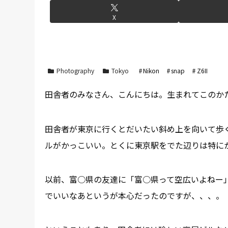
X
Photography
Tokyo
Nikon
snap
Z6II
田舎者のみなさん、こんにちは。生まれてこのか
田舎者が東京に行くとだいたい斜め上を向いて歩
ルがかっこいい。とくに東京駅をでた辺りは特に
以前、富○県の友達に「富○県って空広いよねー
でいいなあというが本心だったのですが、、、。