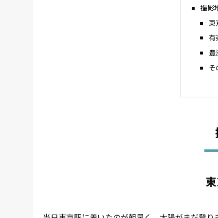
撮影
東
有
豊
そ
東
当日東京駅に着いたのが朝早く、太陽がまだ登り