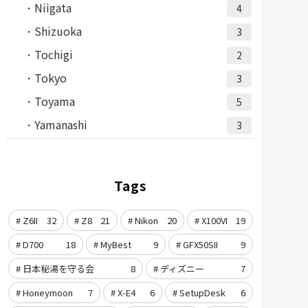
Niigata
4
Shizuoka
3
Tochigi
2
Tokyo
3
Toyama
5
Yamanashi
3
Tags
Z6II
32
Z8
21
Nikon
20
X100VI
19
D700
18
MyBest
9
GFX50SII
9
日本秘湯を守る会
8
ディズニー
7
Honeymoon
7
X-E4
6
SetupDesk
6