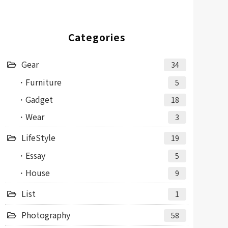
Categories
Gear
34
Furniture
5
Gadget
18
Wear
3
LifeStyle
19
Essay
5
House
9
List
1
Photography
58